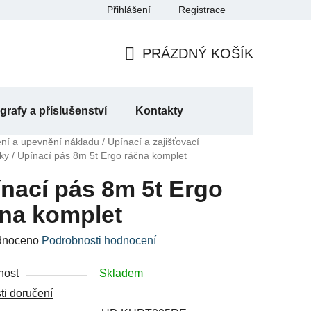
Přihlášení
Registrace
a
PRÁZDNÝ KOŠÍK
NÁKUPNÍ
KOŠÍK
rafy a příslušenství
Kontakty
ení a upevnění nákladu
/
Upínací a zajišťovací
ky
/
Upínací pás 8m 5t Ergo ráčna komplet
nací pás 8m 5t Ergo
na komplet
né
dnoceno
Podrobnosti hodnocení
ení
nost
Skladem
u
i doručení