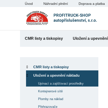
Přejít
Úvod
Náhradní plnění
Doprava a platba
na
obsah
CMR listy a tiskopisy
Uložení a upevnění
P
K
Přeskočit
o
a
kategorie
CMR listy a tiskopisy
t
s
e
Uložení a upevnění nákladu
t
g
r
Upínací a zajišťovací prostředky
o
a
r
Kontejnerové sítě
n
i
Plomby na náklad
e
n
Přehrazovače