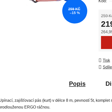
Kód:
0,0
z
259 KČ
–15 %
5
259 K
hvězdič
21
264,9
Měrná
Tisk
Sdíle
Popis
Di
Upínací, zajišťovací pás (kurt) v délce 8 m, pevností 5t, komplet 
prodlouženou ERGO ráčnou.