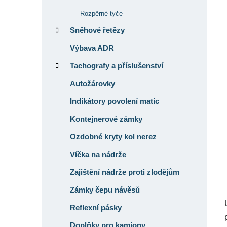
í
p
Rozpěrné tyče
a
Sněhové řetězy
n
Výbava ADR
e
Tachografy a příslušenství
l
Autožárovky
Indikátory povolení matic
Kontejnerové zámky
Ozdobné kryty kol nerez
Víčka na nádrže
Zajištění nádrže proti zlodějům
Zámky čepu návěsů
Reflexní pásky
Doplňky pro kamiony