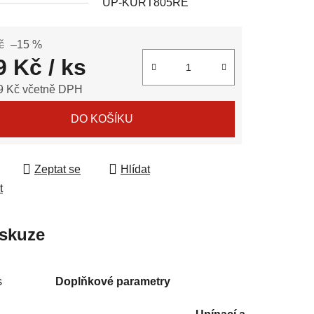
UP-KURT805RE
č
–15 %
ek.
9 Kč
/ ks
9 Kč včetně DPH
 cena:
DO KOŠÍKU
Zeptat se
Hlídat
t
skuze
s
Doplňkové parametry