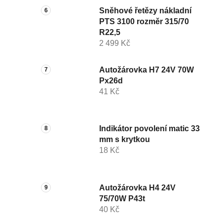
Sněhové řetězy nákladní
PTS 3100 rozměr 315/70
R22,5
2 499 Kč
Autožárovka H7 24V 70W
Px26d
41 Kč
Indikátor povolení matic 33
mm s krytkou
18 Kč
Autožárovka H4 24V
75/70W P43t
40 Kč