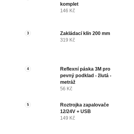
komplet
146 Kč
Zakládací klín 200 mm
319 Kč
Reflexní páska 3M pro
pevný podklad - žlutá -
metráž
56 Kč
Roztrojka zapalovače
12/24V + USB
149 Kč