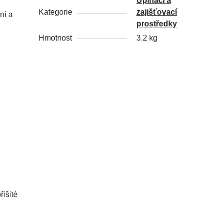
Upínací a
Kategorie
zajišťovací
ní a
prostředky
Hmotnost
3.2 kg
išité