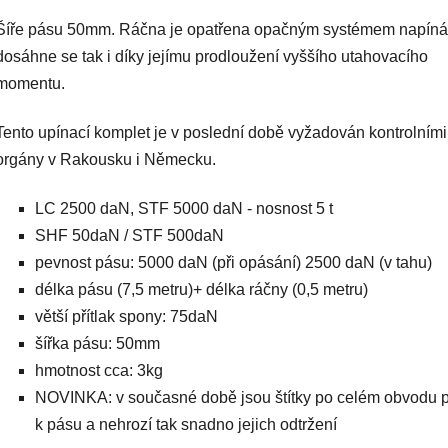
Šíře pásu 50mm. Ráčna je opatřena opačným systémem napíná
dosáhne se tak i díky jejímu prodloužení vyššího utahovacího
momentu.
Tento upínací komplet je v poslední době vyžadován kontrolními
orgány v Rakousku i Německu.
LC 2500 daN, STF 5000 daN - nosnost 5 t
SHF 50daN / STF 500daN
pevnost pásu: 5000 daN (při opásání) 2500 daN (v tahu)
délka pásu (7,5 metru)+ délka ráčny (0,5 metru)
větší přítlak spony: 75daN
šířka pásu: 50mm
hmotnost cca: 3kg
NOVINKA: v současné době jsou štítky po celém obvodu př
k pásu a nehrozí tak snadno jejich odtržení