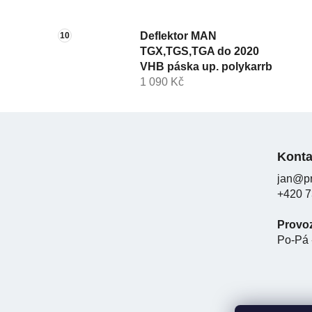
Deflektor MAN
TGX,TGS,TGA do 2020
VHB páska up. polykarrb
1 090 Kč
Z
á
Konta
p
jan@pr
a
+420 7
t
í
Provo
Po-Pá 