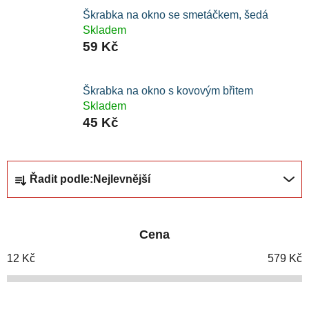
Škrabka na okno se smetáčkem, šedá
Skladem
59 Kč
Škrabka na okno s kovovým břitem
Skladem
45 Kč
Ř
Řadit podle:
Nejlevnější
a
z
e
Cena
n
í
12
Kč
579
Kč
p
r