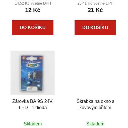
14,52 Kč včetně DPH
25,41 Kč včetně DPH
ů
12 Kč
21 Kč
DO KOŠÍKU
DO KOŠÍKU
Žárovka BA 9S 24V,
Škrabka na okno s
LED - 1 dioda
kovovým břitem
Skladem
Skladem