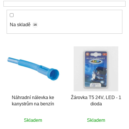
o
d
u
k
Na skladě
16
t
ů
V
ý
p
i
s
p
r
Náhradní nálevka ke
Žárovka T5 24V, LED - 1
o
kanystrům na benzín
dioda
d
u
k
Skladem
Skladem
t