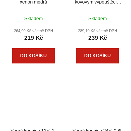
xenon modrá
kovovým vypouštěcím
kohoutem
Skladem
Skladem
264,99 Kč včetně DPH
289,19 Kč včetně DPH
219 Kč
239 Kč
DO KOŠÍKU
DO KOŠÍKU
Varná konvice 12V, 1l,
Varná konvice 24V, 0,8L