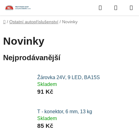
Přejít
Hledat
NÁKUP
na
obsah
KOŠÍK
Domů
/
Ostatní autopříslušenství
/
Novinky
Novinky
Nejprodávanější
Žárovka 24V, 9 LED, BA15S
Skladem
91 Kč
T - konektor, 6 mm, 13 kg
Skladem
85 Kč