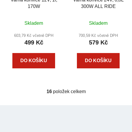
170W
300W ALL RIDE
Skladem
Skladem
603,79 Kč včetně DPH
700,59 Kč včetně DPH
499 Kč
579 Kč
DO KOŠÍKU
DO KOŠÍKU
16
položek celkem
O
v
l
Z
á
á
d
p
a
a