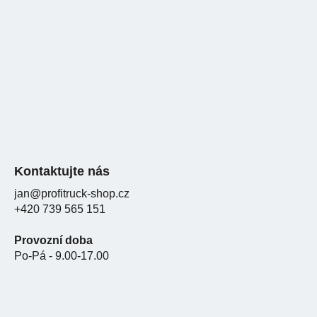
c
t
í
í
p
r
v
k
y
v
ý
p
i
Kontaktujte nás
s
u
jan@profitruck-shop.cz
+420 739 565 151
Provozní doba
Po-Pá - 9.00-17.00