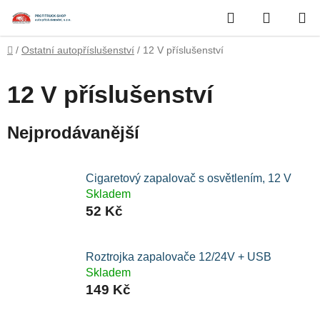
Přejít
Hledat
NÁKUP
na
obsah
KOŠÍK
Domů
/
Ostatní autopříslušenství
/
12 V příslušenství
12 V příslušenství
Nejprodávanější
Cigaretový zapalovač s osvětlením, 12 V
Skladem
52 Kč
Roztrojka zapalovače 12/24V + USB
Skladem
149 Kč