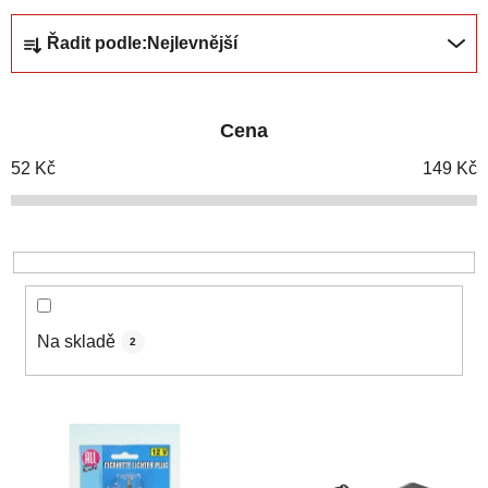
Ř
Řadit podle:
Nejlevnější
a
z
e
Cena
n
í
52
Kč
149
Kč
p
r
o
d
u
k
Na skladě
2
t
ů
V
ý
p