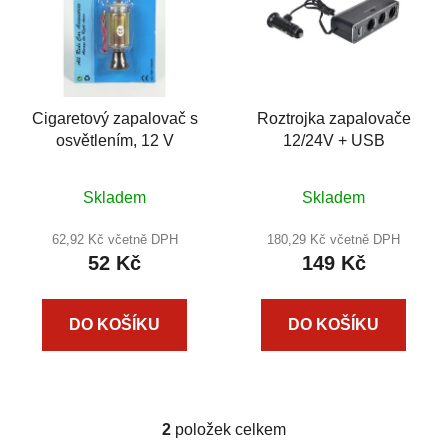
i
s
p
r
Cigaretový zapalovač s
Roztrojka zapalovače
o
osvětlením, 12 V
12/24V + USB
d
u
k
Skladem
Skladem
t
62,92 Kč včetně DPH
180,29 Kč včetně DPH
ů
52 Kč
149 Kč
DO KOŠÍKU
DO KOŠÍKU
2
položek celkem
O