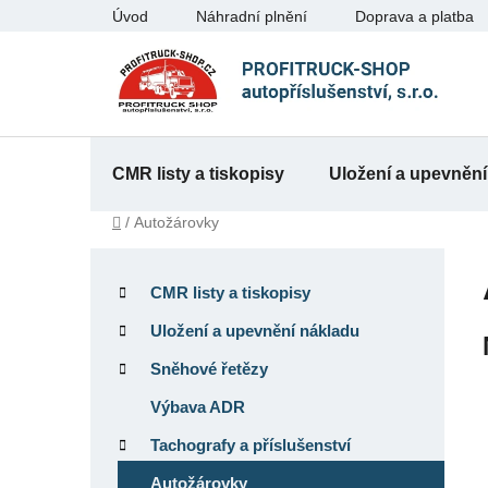
Přejít
Úvod
Náhradní plnění
Doprava a platba
na
obsah
CMR listy a tiskopisy
Uložení a upevnění
Domů
/
Autožárovky
P
K
Přeskočit
o
a
kategorie
CMR listy a tiskopisy
t
s
e
Uložení a upevnění nákladu
t
g
r
Sněhové řetězy
o
a
r
Výbava ADR
n
i
Tachografy a příslušenství
e
n
í
Autožárovky