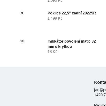
1 090 Kč
Poklice 22,5" zadní 20225R
1 499 Kč
Indikátor povolení matic 32
mm s krytkou
18 Kč
Z
á
Konta
p
jan@pr
a
+420 7
t
í
Provo