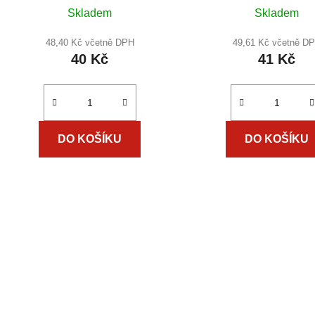
t
Průměr
Skladem
Skladem
ů
hodnoc
produkt
48,40 Kč včetně DPH
49,61 Kč včetně D
40 Kč
41 Kč
je
3,0
z
5
hvězdič
DO KOŠÍKU
DO KOŠÍKU
O
v
l
á
d
a
c
í