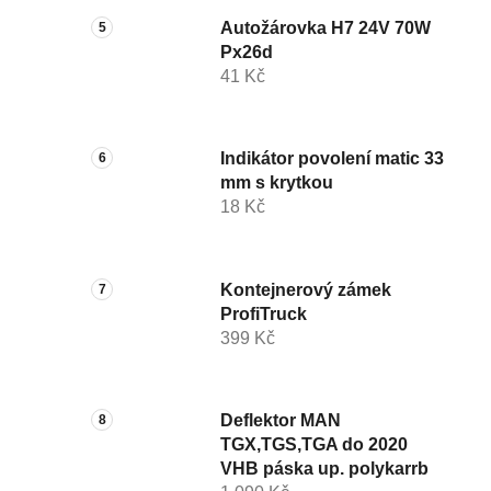
Autožárovka H7 24V 70W
Px26d
41 Kč
Indikátor povolení matic 33
mm s krytkou
18 Kč
Kontejnerový zámek
ProfiTruck
399 Kč
Deflektor MAN
TGX,TGS,TGA do 2020
VHB páska up. polykarrb