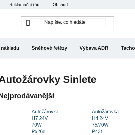
Reklamační řád
Obchodní podmínky
Moje objednávk
 nákladu
Sněhové řetězy
Výbava ADR
Tachog
Autožárovky Sinlete
Nejprodávanější
Autožárovka
Autožárovka
H7 24V
H4 24V
70W
75/70W
Px26d
P43t