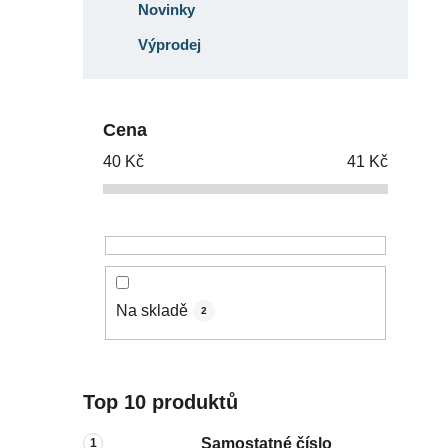
Novinky
Výprodej
Cena
40
Kč
41
Kč
Na skladě
2
Top 10 produktů
Samostatné číslo