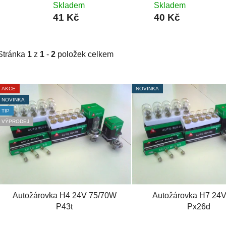
Skladem
Skladem
41 Kč
40 Kč
Stránka
1
z
1
-
2
položek celkem
V
AKCE
NOVINKA
ý
NOVINKA
p
TIP
i
VÝPRODEJ
s
p
r
o
d
Autožárovka H4 24V 75/70W
Autožárovka H7 24
u
P43t
Px26d
k