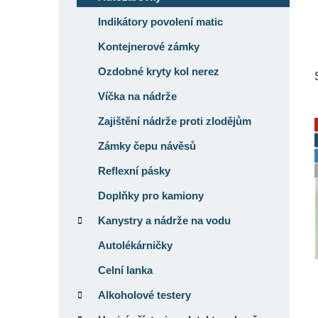
p
Indikátory povolení matic
a
Kontejnerové zámky
n
e
Ozdobné kryty kol nerez
l
Víčka na nádrže
Zajištění nádrže proti zlodějům
Zámky čepu návěsů
Reflexní pásky
Doplňky pro kamiony
Kanystry a nádrže na vodu
Autolékárničky
Celní lanka
Alkoholové testery