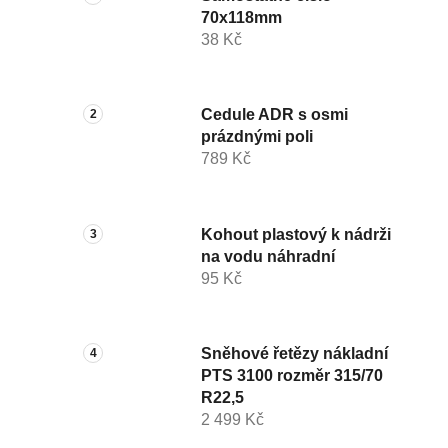
70x118mm
38 Kč
Cedule ADR s osmi
prázdnými poli
789 Kč
Kohout plastový k nádrži
na vodu náhradní
95 Kč
Sněhové řetězy nákladní
PTS 3100 rozměr 315/70
R22,5
2 499 Kč