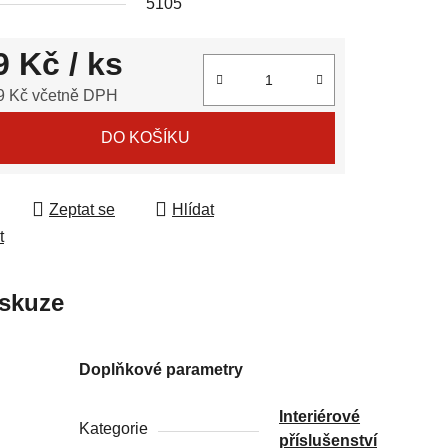
5105
9 Kč
/ ks
ek.
9 Kč včetně DPH
 cena:
DO KOŠÍKU
Zeptat se
Hlídat
t
skuze
Doplňkové parametry
Interiérové
Kategorie
příslušenství