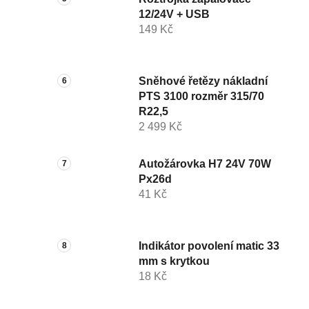
12/24V + USB
149 Kč
Sněhové řetězy nákladní
PTS 3100 rozměr 315/70
R22,5
2 499 Kč
Autožárovka H7 24V 70W
Px26d
41 Kč
Indikátor povolení matic 33
mm s krytkou
18 Kč