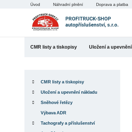
Přejít
Úvod
Náhradní plnění
Doprava a platba
na
obsah
CMR listy a tiskopisy
Uložení a upevnění
P
K
Přeskočit
o
a
kategorie
CMR listy a tiskopisy
t
s
e
Uložení a upevnění nákladu
t
g
r
Sněhové řetězy
o
a
r
Výbava ADR
n
i
Tachografy a příslušenství
e
n