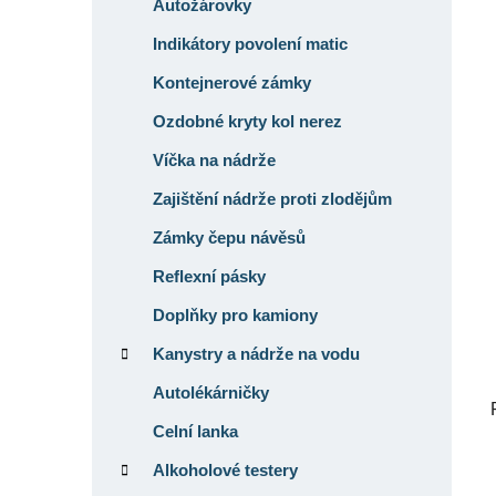
í
Autožárovky
p
Indikátory povolení matic
a
Kontejnerové zámky
n
e
Ozdobné kryty kol nerez
l
Víčka na nádrže
Zajištění nádrže proti zlodějům
Zámky čepu návěsů
Reflexní pásky
Doplňky pro kamiony
Kanystry a nádrže na vodu
Autolékárničky
Celní lanka
Alkoholové testery