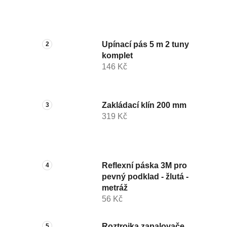
Upínací pás 5 m 2 tuny
komplet
146 Kč
Zakládací klín 200 mm
319 Kč
Reflexní páska 3M pro
pevný podklad - žlutá -
metráž
56 Kč
Roztrojka zapalovače