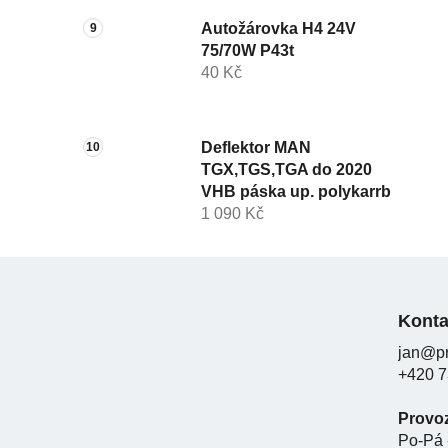
Autožárovka H4 24V
75/70W P43t
40 Kč
Deflektor MAN
TGX,TGS,TGA do 2020
VHB páska up. polykarrb
1 090 Kč
Z
á
Konta
p
jan@pr
a
+420 7
t
í
Provo
Po-Pá 