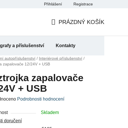
Přihlášení
Registrace
a
PRÁZDNÝ KOŠÍK
NÁKUPNÍ
KOŠÍK
rafy a příslušenství
Kontakty
ní autopříslušenství
/
Interiérové příslušenství
/
ka zapalovače 12/24V + USB
trojka zapalovače
/24V + USB
né
dnoceno
Podrobnosti hodnocení
ení
nost
Skladem
u
i doručení