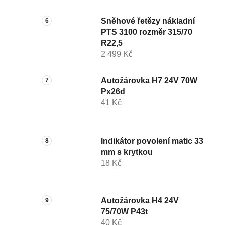
Sněhové řetězy nákladní
PTS 3100 rozměr 315/70
R22,5
2 499 Kč
Autožárovka H7 24V 70W
Px26d
41 Kč
Indikátor povolení matic 33
mm s krytkou
18 Kč
Autožárovka H4 24V
75/70W P43t
40 Kč