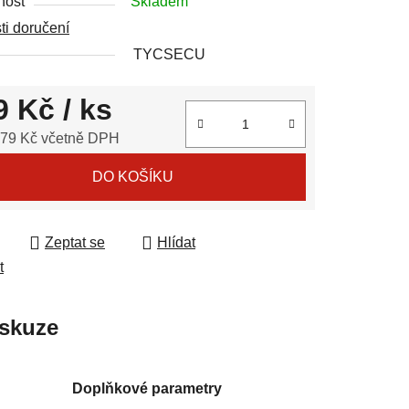
nost
Skladem
u
i doručení
TYCSECU
9 Kč
/ ks
ek.
,79 Kč včetně DPH
 cena:
DO KOŠÍKU
Zeptat se
Hlídat
t
skuze
Doplňkové parametry