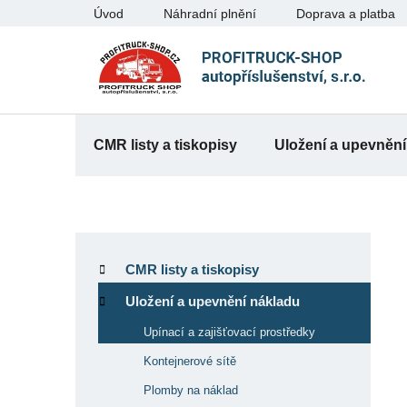
Přejít
Úvod
Náhradní plnění
Doprava a platba
na
obsah
CMR listy a tiskopisy
Uložení a upevnění
P
K
Přeskočit
o
a
kategorie
CMR listy a tiskopisy
t
s
e
Uložení a upevnění nákladu
t
g
r
Upínací a zajišťovací prostředky
o
a
r
Kontejnerové sítě
n
i
Plomby na náklad
e
n