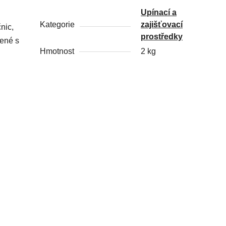
Upínací a
Kategorie
zajišťovací
nic,
prostředky
jené s
Hmotnost
2 kg