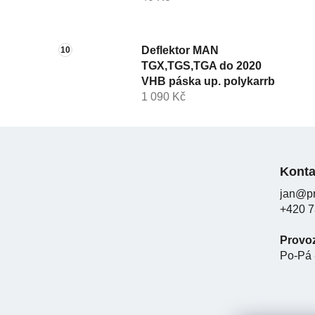
Deflektor MAN
TGX,TGS,TGA do 2020
VHB páska up. polykarrb
1 090 Kč
Z
á
Konta
p
jan@pr
a
+420 7
t
í
Provo
Po-Pá 