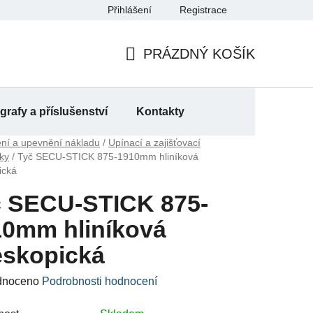
Přihlášení
Registrace
a
PRÁZDNÝ KOŠÍK
NÁKUPNÍ
KOŠÍK
rafy a příslušenství
Kontakty
ení a upevnění nákladu
/
Upínací a zajišťovací
ky
/
Tyč SECU-STICK 875-1910mm hliníková
ická
č SECU-STICK 875-
10mm hliníková
eskopická
né
dnoceno
Podrobnosti hodnocení
ení