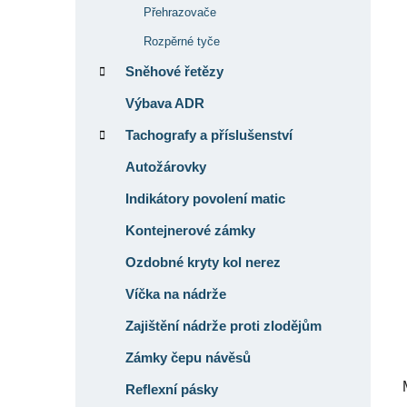
Přehrazovače
í
p
Rozpěrné tyče
a
Sněhové řetězy
n
Výbava ADR
e
Tachografy a příslušenství
l
Autožárovky
Indikátory povolení matic
Kontejnerové zámky
Ozdobné kryty kol nerez
Víčka na nádrže
Zajištění nádrže proti zlodějům
Zámky čepu návěsů
Reflexní pásky