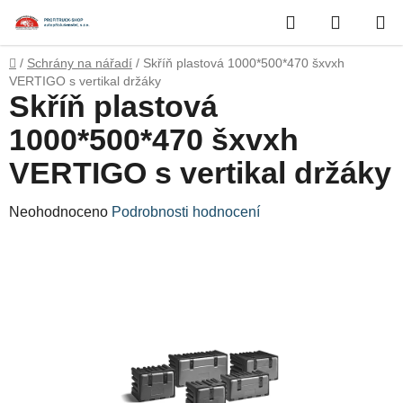
Přejít
Hledat
NÁKUP
na
obsah
KOŠÍK
Domů
/
Schrány na nářadí
/
Skříň plastová 1000*500*470 šxvxh
VERTIGO s vertikal držáky
Skříň plastová
1000*500*470 šxvxh
VERTIGO s vertikal držáky
Průměrné
Neohodnoceno
Podrobnosti hodnocení
hodnocení
produktu
je
0,0
z
5
hvězdiček.