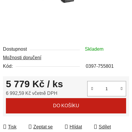
Dostupnost
Skladem
Možnosti doručení
Kód:
0397-755801
5 779 Kč
/ ks
6 992,59 Kč včetně DPH
Měrná cena:
DO KOŠÍKU
Tisk
Zeptat se
Hlídat
Sdílet