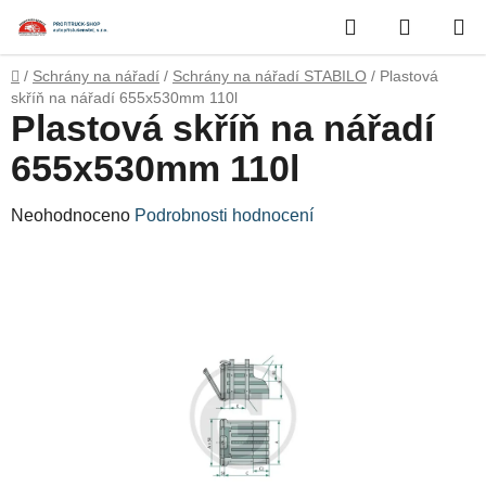
Přejít
Hledat
NÁKUP
na
obsah
KOŠÍK
Domů
/
Schrány na nářadí
/
Schrány na nářadí STABILO
/
Plastová
skříň na nářadí 655x530mm 110l
Plastová skříň na nářadí
655x530mm 110l
Průměrné
Neohodnoceno
Podrobnosti hodnocení
hodnocení
produktu
je
0,0
z
5
hvězdiček.