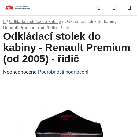
Přejít
Hledat
NÁKUP
na
obsah
KOŠÍK
Domů
/
Odkládací stolky do kabiny
/
Odkládací stolek do kabiny -
Renault Premium (od 2005) - řidič
Odkládací stolek do
kabiny - Renault Premium
(od 2005) - řidič
Průměrné
Neohodnoceno
Podrobnosti hodnocení
hodnocení
produktu
je
0,0
z
5
hvězdiček.