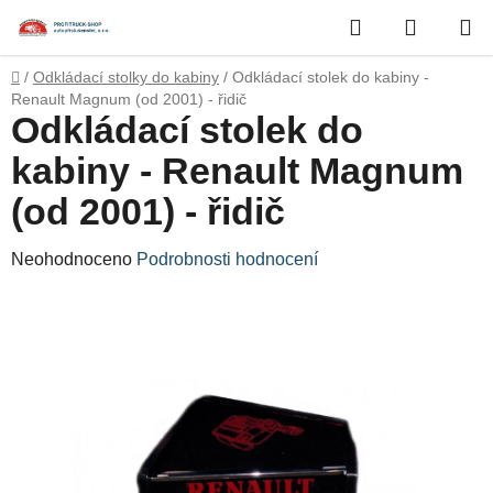
Přejít
Hledat
NÁKUP
na
obsah
KOŠÍK
Domů
/
Odkládací stolky do kabiny
/
Odkládací stolek do kabiny -
Renault Magnum (od 2001) - řidič
Odkládací stolek do
kabiny - Renault Magnum
(od 2001) - řidič
Průměrné
Neohodnoceno
Podrobnosti hodnocení
hodnocení
produktu
je
0,0
z
5
hvězdiček.