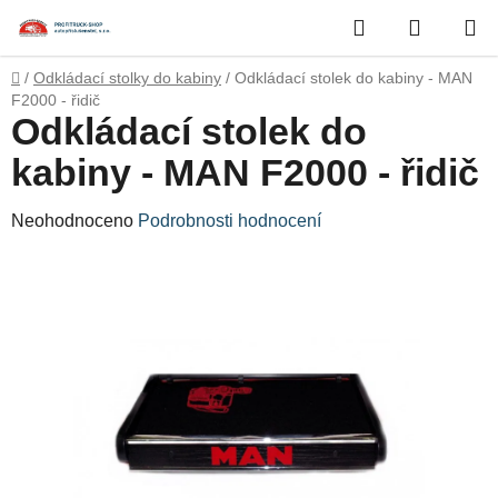
Přejít
Hledat
NÁKUP
na
obsah
KOŠÍK
Domů
/
Odkládací stolky do kabiny
/
Odkládací stolek do kabiny - MAN
F2000 - řidič
Odkládací stolek do
kabiny - MAN F2000 - řidič
Průměrné
Neohodnoceno
Podrobnosti hodnocení
hodnocení
produktu
je
0,0
z
5
hvězdiček.