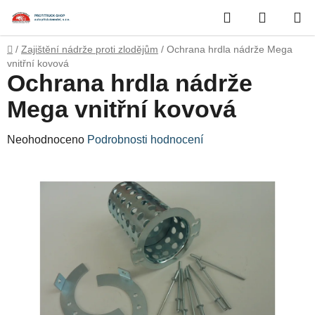
Přejít
Hledat
NÁKUP
na
obsah
KOŠÍK
Domů
/
Zajištění nádrže proti zlodějům
/
Ochrana hrdla nádrže Mega
vnitřní kovová
Ochrana hrdla nádrže
Mega vnitřní kovová
Průměrné
Neohodnoceno
Podrobnosti hodnocení
hodnocení
produktu
je
0,0
z
5
hvězdiček.