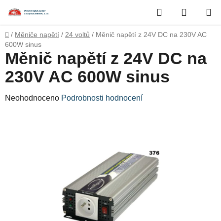
Přejít
Hledat
NÁKUP
na
obsah
KOŠÍK
Domů
/
Měniče napětí
/
24 voltů
/
Měnič napětí z 24V DC na 230V AC
600W sinus
Měnič napětí z 24V DC na
230V AC 600W sinus
Průměrné
Neohodnoceno
Podrobnosti hodnocení
hodnocení
produktu
je
0,0
z
5
hvězdiček.