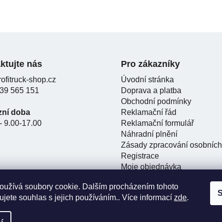
ktujte nás
Pro zákazníky
ofitruck-shop.cz
Úvodní stránka
39 565 151
Doprava a platba
Obchodní podmínky
zní doba
Reklamační řád
- 9.00-17.00
Reklamační formulář
Náhradní plnění
Zásady zpracování osobních
Registrace
Moje objednávka
Kontakty
oužívá soubory cookie. Dalším procházením tohoto
S
jete souhlas s jejich používáním.. Více informací
zde
.