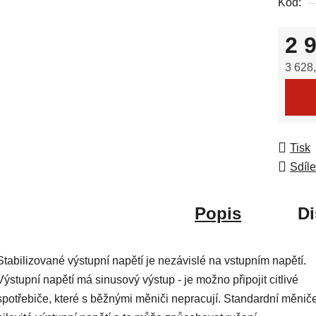
Kód:
0,0
z
2 
5
hvězdič
3 628
Měrná
Tisk
Sdíle
Popis
Di
Stabilizované výstupní napětí je nezávislé na vstupním napětí.
Výstupní napětí má sinusový výstup - je možno připojit citlivé
spotřebiče, které s běžnými měniči nepracují. Standardní měnič