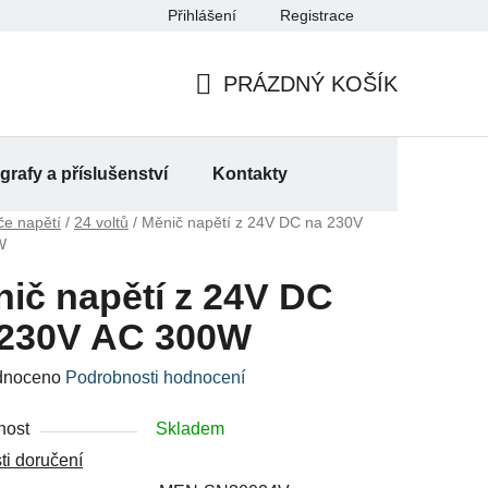
Přihlášení
Registrace
a
PRÁZDNÝ KOŠÍK
NÁKUPNÍ
KOŠÍK
rafy a příslušenství
Kontakty
če napětí
/
24 voltů
/
Měnič napětí z 24V DC na 230V
W
ič napětí z 24V DC
 230V AC 300W
né
dnoceno
Podrobnosti hodnocení
ení
nost
Skladem
u
i doručení