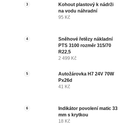
Kohout plastový k nádrži
na vodu náhradní
95 Kč
Sněhové řetězy nákladní
PTS 3100 rozměr 315/70
R22,5
2 499 Kč
Autožárovka H7 24V 70W
Px26d
41 Kč
Indikátor povolení matic 33
mm s krytkou
18 Kč