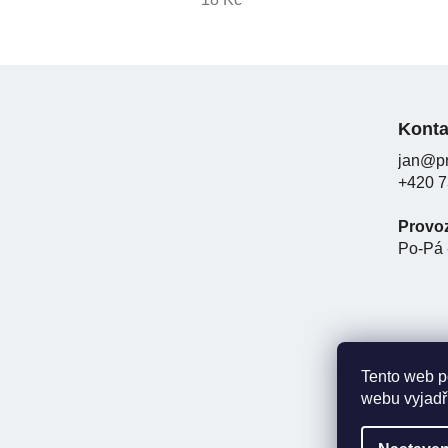
Z
á
Konta
p
jan@pr
a
+420 7
t
í
Provo
Po-Pá 
Tento web p
webu vyjadřu