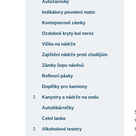
í
Autožárovky
p
Indikátory povolení matic
a
Kontejnerové zámky
n
e
Ozdobné kryty kol nerez
l
Víčka na nádrže
Zajištění nádrže proti zlodějům
Zámky čepu návěsů
Reflexní pásky
Doplňky pro kamiony
Kanystry a nádrže na vodu
Autolékárničky
Celní lanka
Alkoholové testery