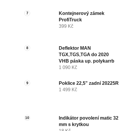
Kontejnerový zámek
ProfiTruck
399 Kč
Deflektor MAN
TGX,TGS,TGA do 2020
VHB páska up. polykarrb
1 090 Kč
Poklice 22,5" zadní 20225R
1 499 Kč
Indikátor povolení matic 32
mm s krytkou
18 Kč