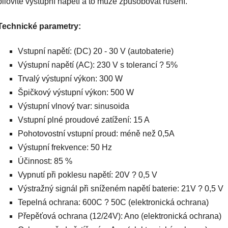
pilovité výstupní napětí a to může způsobovat rušení.
Technické parametry:
Vstupní napětí: (DC) 20 - 30 V (autobaterie)
Výstupní napětí (AC): 230 V s tolerancí ? 5%
Trvalý výstupní výkon: 300 W
Špičkový výstupní výkon: 500 W
Výstupní vlnový tvar: sinusoida
Vstupní plné proudové zatížení: 15 A
Pohotovostní vstupní proud: méně než 0,5A
Výstupní frekvence: 50 Hz
Účinnost: 85 %
Vypnutí při poklesu napětí: 20V ? 0,5 V
Výstražný signál při sníženém napětí baterie: 21V ? 0,5 V
Tepelná ochrana: 600C ? 50C (elektronická ochrana)
Přepěťová ochrana (12/24V): Ano (elektronická ochrana)