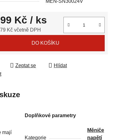
MEN-SN30024V
999 Kč
/ ks
ek.
,79 Kč včetně DPH
 cena:
DO KOŠÍKU
Zeptat se
Hlídat
t
skuze
Doplňkové parametry
Měniče
e mají
Kategorie
napětí