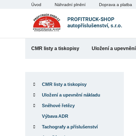
Přejít
Úvod
Náhradní plnění
Doprava a platba
na
obsah
CMR listy a tiskopisy
Uložení a upevnění
P
K
Přeskočit
o
a
kategorie
CMR listy a tiskopisy
t
s
e
Uložení a upevnění nákladu
t
g
r
Sněhové řetězy
o
a
r
Výbava ADR
n
i
Tachografy a příslušenství
e
n