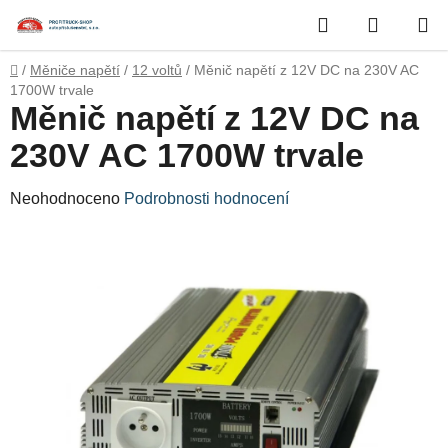
Přejít
Hledat
NÁKUP
na
obsah
KOŠÍK
Domů
/
Měniče napětí
/
12 voltů
/
Měnič napětí z 12V DC na 230V AC
1700W trvale
Měnič napětí z 12V DC na
230V AC 1700W trvale
Průměrné
Neohodnoceno
Podrobnosti hodnocení
hodnocení
produktu
je
0,0
z
5
hvězdiček.