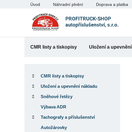
Přejít
Úvod
Náhradní plnění
Doprava a platba
na
obsah
CMR listy a tiskopisy
Uložení a upevnění
P
K
Přeskočit
o
a
kategorie
CMR listy a tiskopisy
t
s
e
Uložení a upevnění nákladu
t
g
r
Sněhové řetězy
o
a
r
Výbava ADR
n
i
Tachografy a příslušenství
e
n
í
Autožárovky