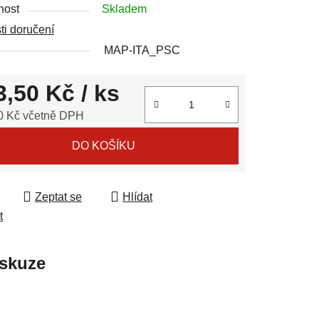
nost
Skladem
i doručení
ek.
MAP-ITA_PSC
3,50 Kč
/ ks
0 Kč včetně DPH
 cena:
DO KOŠÍKU
Zeptat se
Hlídat
t
skuze