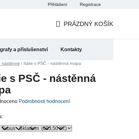
Přihlášení
Registrace
a
PRÁZDNÝ KOŠÍK
NÁKUPNÍ
KOŠÍK
rafy a příslušenství
Kontakty
 nástěnné
/
Itálie s PSČ - nástěnná mapa
lie s PSČ - nástěnná
pa
né
dnoceno
Podrobnosti hodnocení
ení
a:
u