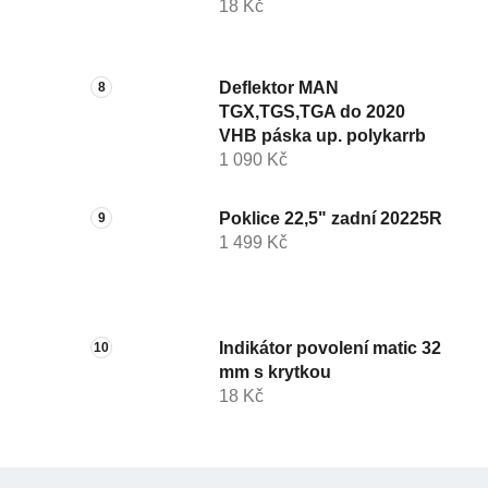
18 Kč
Deflektor MAN
TGX,TGS,TGA do 2020
VHB páska up. polykarrb
1 090 Kč
Poklice 22,5" zadní 20225R
1 499 Kč
Indikátor povolení matic 32
mm s krytkou
18 Kč