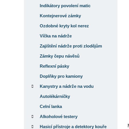
p
Indikátory povolení matic
a
Kontejnerové zámky
n
e
Ozdobné kryty kol nerez
l
Víčka na nádrže
Zajištění nádrže proti zlodějům
Zámky čepu návěsů
Reflexní pásky
Doplňky pro kamiony
Kanystry a nádrže na vodu
Autolékárničky
Celní lanka
Alkoholové testery
Hasicí přístroje a detektory kouře