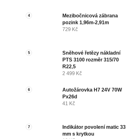
Mezibočnicová zábrana
pozink 1,96m-2,91m
729 Kč
Sněhové řetězy nákladní
PTS 3100 rozměr 315/70
R22,5
2 499 Kč
Autožárovka H7 24V 70W
Px26d
41 Kč
Indikátor povolení matic 33
mm s krytkou