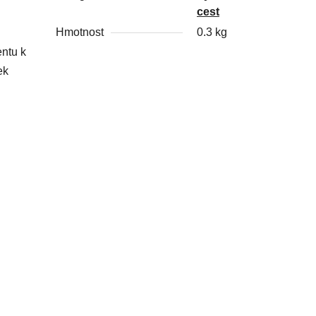
cest
Hmotnost
0.3 kg
entu k
ek