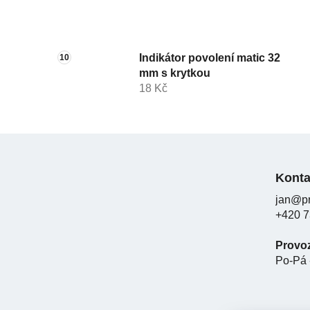
Indikátor povolení matic 32
mm s krytkou
18 Kč
Z
á
Konta
p
jan@pr
a
+420 7
t
í
Provo
Po-Pá 