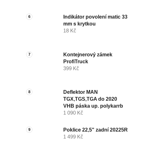
Indikátor povolení matic 33
mm s krytkou
18 Kč
Kontejnerový zámek
ProfiTruck
399 Kč
Deflektor MAN
TGX,TGS,TGA do 2020
VHB páska up. polykarrb
1 090 Kč
Poklice 22,5" zadní 20225R
1 499 Kč