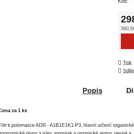
Kód:
0,0
z
29
5
hvězdič
360,5
Měrná
Tisk
Sdíle
Popis
Di
Cena za 1 ks
Filtr k polomasce ADR - A1B1E1K1-P3, hlavní určení: organické
anorganické plyny a páry, amoniak a organické aminy, pevné a