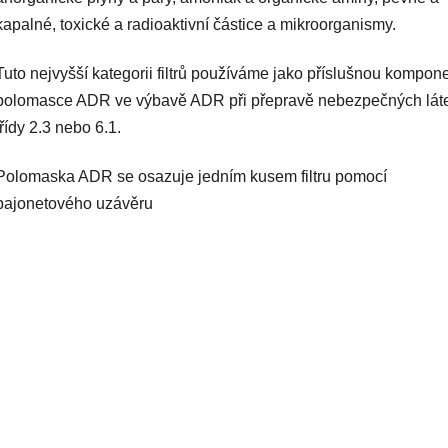
kapalné, toxické a radioaktivní částice a mikroorganismy.
Tuto nejvyšší kategorii filtrů používáme jako příslušnou kompon
polomasce ADR ve výbavě ADR při přepravě nebezpečných lát
třídy 2.3 nebo 6.1.
Polomaska ADR se osazuje jedním kusem filtru pomocí
bajonetového uzávěru