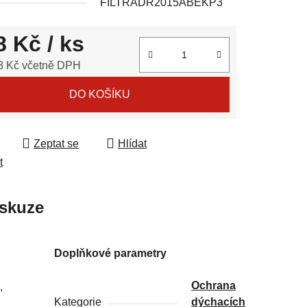
FILTRADR2015ABEKP3
8 Kč
/ ks
ek.
8 Kč včetně DPH
 cena:
DO KOŠÍKU
Zeptat se
Hlídat
t
skuze
Doplňkové parametry
Ochrana
,
Kategorie
dýchacích