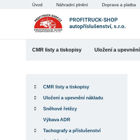
Přejít
Úvod
Náhradní plnění
Doprava a platba
na
obsah
CMR listy a tiskopisy
Uložení a upevnění
P
K
Přeskočit
o
a
kategorie
CMR listy a tiskopisy
t
s
e
Uložení a upevnění nákladu
t
g
r
Sněhové řetězy
o
a
r
Výbava ADR
n
i
Tachografy a příslušenství
e
n