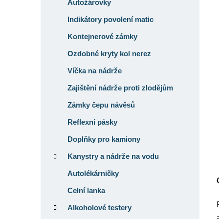
í
Autožárovky
p
Indikátory povolení matic
a
Kontejnerové zámky
n
e
Ozdobné kryty kol nerez
l
Víčka na nádrže
Zajištění nádrže proti zlodějům
Zámky čepu návěsů
Reflexní pásky
Doplňky pro kamiony
Kanystry a nádrže na vodu
Autolékárničky
Celní lanka
Alkoholové testery