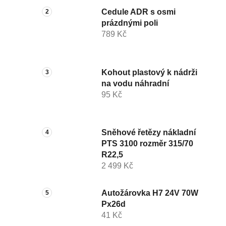
Cedule ADR s osmi
prázdnými poli
789 Kč
Kohout plastový k nádrži
na vodu náhradní
95 Kč
Sněhové řetězy nákladní
PTS 3100 rozměr 315/70
R22,5
2 499 Kč
Autožárovka H7 24V 70W
Px26d
41 Kč