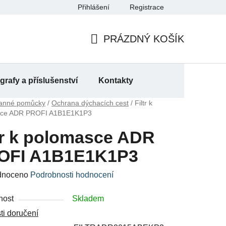
Přihlášení
Registrace
a
PRÁZDNÝ KOŠÍK
NÁKUPNÍ
KOŠÍK
rafy a příslušenství
Kontakty
anné pomůcky
/
Ochrana dýchacích cest
/
Filtr k
sce ADR PROFI A1B1E1K1P3
tr k polomasce ADR
OFI A1B1E1K1P3
né
dnoceno
Podrobnosti hodnocení
ení
nost
Skladem
u
i doručení