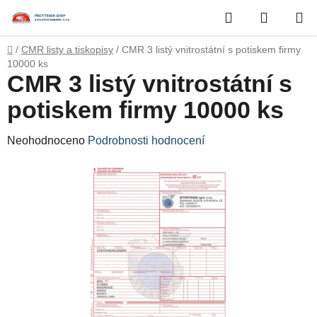
Přejít
Hledat
NÁKUP
na
obsah
KOŠÍK
Domů
/
CMR listy a tiskopisy
/
CMR 3 listý vnitrostátní s potiskem firmy
10000 ks
CMR 3 listý vnitrostátní s
potiskem firmy 10000 ks
Průměrné
Neohodnoceno
Podrobnosti hodnocení
hodnocení
produktu
je
0,0
z
5
hvězdiček.