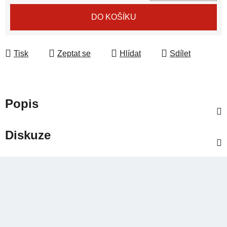
Měrná cena:
DO KOŠÍKU
Tisk
Zeptat se
Hlídat
Sdílet
Popis
Diskuze
Z
á
p
a
t