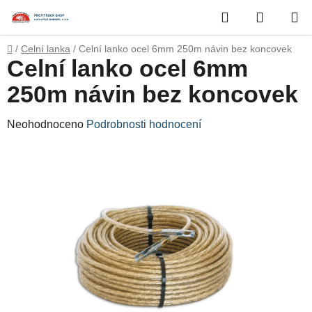
Přejít
Hledat
NÁKUP
na
obsah
KOŠÍK
Domů
/
Celní lanka
/
Celní lanko ocel 6mm 250m návin bez koncovek
Celní lanko ocel 6mm
250m návin bez koncovek
Průměrné
Neohodnoceno
Podrobnosti hodnocení
hodnocení
produktu
je
0,0
z
5
hvězdiček.