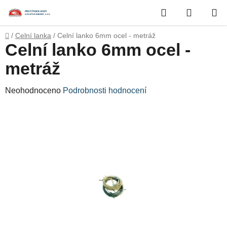
Přejít
Hledat
NÁKUP
na
obsah
KOŠÍK
Domů
/
Celní lanka
/
Celní lanko 6mm ocel - metráž
Celní lanko 6mm ocel -
metráž
Průměrné
Neohodnoceno
Podrobnosti hodnocení
hodnocení
produktu
je
0,0
z
5
hvězdiček.