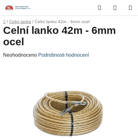
Přejít
Hledat
NÁKUP
na
obsah
KOŠÍK
Domů
/
Celní lanka
/
Celní lanko 42m - 6mm ocel
Celní lanko 42m - 6mm
ocel
Průměrné
Neohodnoceno
Podrobnosti hodnocení
hodnocení
produktu
je
0,0
z
5
hvězdiček.