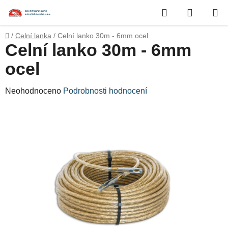
Přejít
Hledat
NÁKUP
na
obsah
KOŠÍK
Domů
/
Celní lanka
/
Celní lanko 30m - 6mm ocel
Celní lanko 30m - 6mm
ocel
Průměrné
Neohodnoceno
Podrobnosti hodnocení
hodnocení
produktu
je
0,0
z
5
hvězdiček.